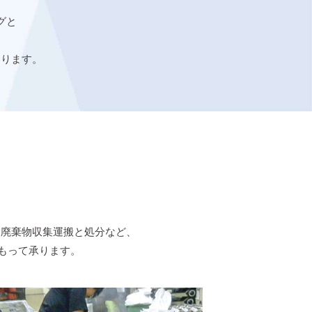
グと
参ります。
業廃棄物収集運搬と処分など、
もって承ります。